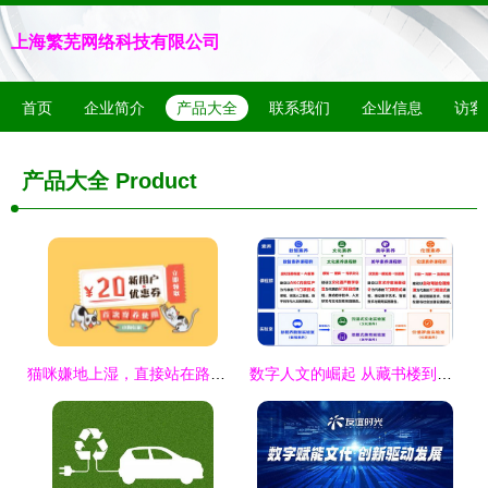
上海繁芜网络科技有限公司
首页
企业简介
产品大全
联系我们
企业信息
访客
产品大全
Product
猫咪嫌地上湿，直接站在路人脚上 数字原住民文化的温暖寓言
数字人文的崛起 从藏书楼到大数据——我院积极探索数智时代的人文教育新路径